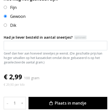
Fijn
Gewoon
Dik
Had je liever besteld in aantal sneetjes?
optioneel
Geef dan hier aan hoeveel sneetjes je wenst. (De geschatte prijs kan
hoger uitvallen op het kassaticket omdat deze gebaseerd is op het
geselecteerde aantal gram.)
€ 2,99
100 gram
€ 29,90 per kilo
Plaats in mandje
–
+