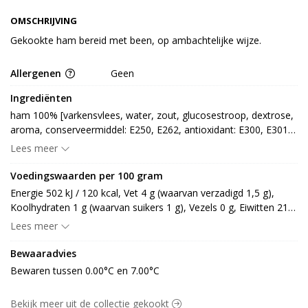
OMSCHRIJVING
Gekookte ham bereid met been, op ambachtelijke wijze.
Allergenen
Geen
Ingrediënten
ham 100% [varkensvlees, water, zout, glucosestroop, dextrose, 
aroma, conserveermiddel: E250, E262, antioxidant: E300, E301, 
E330, E331, smaakversterker: E621, stabilisator: E451, E450]
Lees meer
Voedingswaarden per 100 gram
Energie 502 kJ / 120 kcal, Vet 4 g (waarvan verzadigd 1,5 g), 
Koolhydraten 1 g (waarvan suikers 1 g), Vezels 0 g, Eiwitten 21 
g, Zout 2,2 g.
Lees meer
Bewaaradvies
Bewaren tussen 0.00°C en 7.00°C
Bekijk meer uit de collectie gekookt