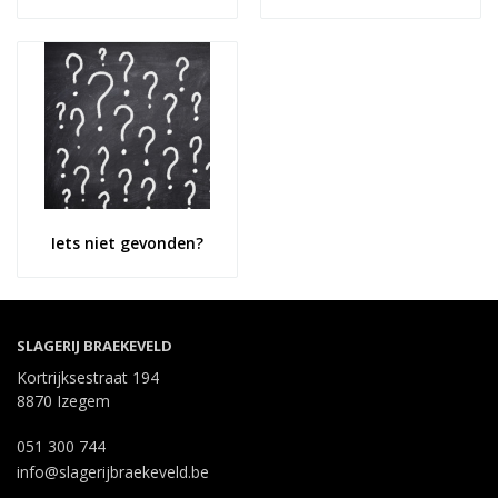
Iets niet gevonden?
SLAGERIJ BRAEKEVELD
Kortrijksestraat 194
8870 Izegem
051 300 744
info@slagerijbraekeveld.be