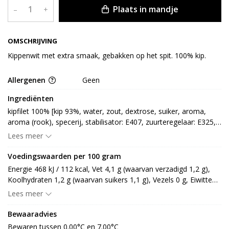
Plaats in mandje
–
+
OMSCHRIJVING
Kippenwit met extra smaak, gebakken op het spit. 100% kip.
Allergenen
Geen
Ingrediënten
kipfilet 100% [kip 93%, water, zout, dextrose, suiker, aroma, 
aroma (rook), specerij, stabilisator: E407, zuurteregelaar: E325, 
E331, antioxidant: E301, conserveermiddel: E250]
Lees meer
Voedingswaarden per 100 gram
Energie 468 kJ / 112 kcal, Vet 4,1 g (waarvan verzadigd 1,2 g), 
Koolhydraten 1,2 g (waarvan suikers 1,1 g), Vezels 0 g, Eiwitten 
18 g, Zout 2 g.
Lees meer
Bewaaradvies
Bewaren tussen 0.00°C en 7.00°C