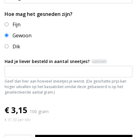
Hoe mag het gesneden zijn?
Fijn
Gewoon
Dik
Had je liever besteld in aantal sneetjes?
optioneel
Geef dan hier aan hoeveel sneetjes je wenst. (De geschatte prijs kan
hoger uitvallen op het kassaticket omdat deze gebaseerd is op het
geselecteerde aantal gram.)
€ 3,15
100 gram
€ 31,50 per kilo