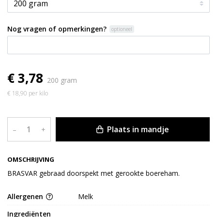
Nog vragen of opmerkingen?
optioneel
€ 3,78
200 gram
€ 18,90 per kilo
Plaats in mandje
–
+
OMSCHRIJVING
BRASVAR gebraad doorspekt met gerookte boereham.
Allergenen
Melk
Ingrediënten