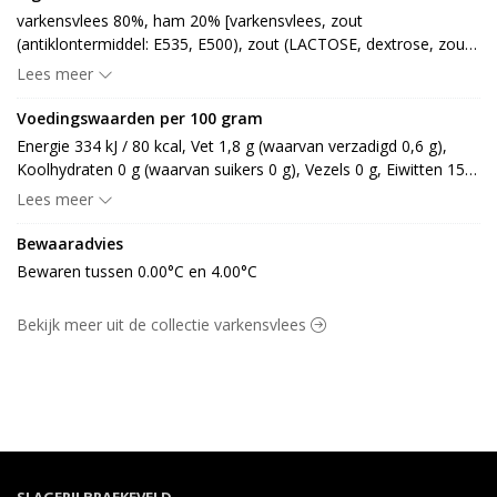
varkensvlees 80%, ham 20% [varkensvlees, zout 
(antiklontermiddel: E535, E500), zout (LACTOSE, dextrose, zout, 
sacharose, conserveermiddel: E252, zuurteregelaar: E301)] 
Lees meer
(MELK)
Voedingswaarden per 100 gram
Energie 334 kJ / 80 kcal, Vet 1,8 g (waarvan verzadigd 0,6 g), 
Koolhydraten 0 g (waarvan suikers 0 g), Vezels 0 g, Eiwitten 15,8 
g, Zout 0,1 g.
Lees meer
Bewaaradvies
Bewaren tussen 0.00°C en 4.00°C
Bekijk meer uit de collectie varkensvlees