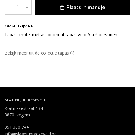
Plaats in mandje
–
+
OMSCHRIJVING
Tapasschotel met assortiment tapas voor 5 à 6 personen.
Bekijk meer uit de collectie tapas
SLAGERIJ BRAEKEVELD
Kortrijksestraat 194
8870 Izegem
051 300 744
info@slagerijbraekeveld.be