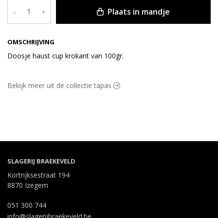
Plaats in mandje
–
+
OMSCHRIJVING
Doosje haust cup krokant van 100gr.
Bekijk meer uit de collectie tapas
SLAGERIJ BRAEKEVELD
Kortrijksestraat 194
8870 Izegem
051 300 744
info@slagerijbraekeveld.be