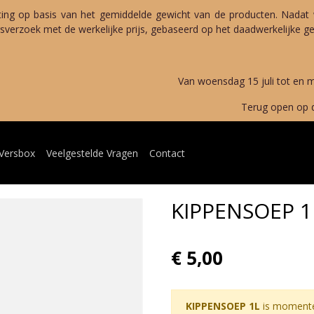
ting op basis van het gemiddelde gewicht van de producten. Nadat 
verzoek met de werkelijke prijs, gebaseerd op het daadwerkelijke gew
merverlof 
g 15 juli tot en met maandag 
open op dinsdag 11 au
 Versbox
Veelgestelde Vragen
Contact
KIPPENSOEP 1
€ 5,00
KIPPENSOEP 1L
is momentee