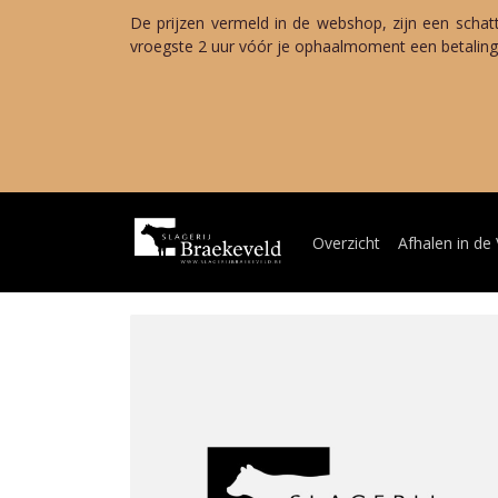
De prijzen vermeld in de webshop, zijn een schat
vroegste 2 uur vóór je ophaalmoment een betalings
Zo
Van woensda
Terug 
Overzicht
Afhalen in de