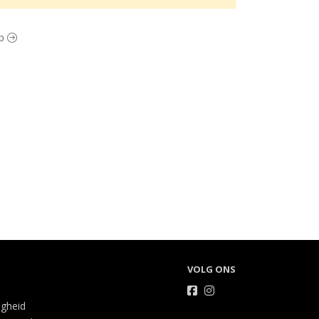
ep
VOLG ONS
igheid