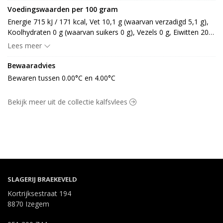
Voedingswaarden per 100 gram
Energie 715 kJ / 171 kcal, Vet 10,1 g (waarvan verzadigd 5,1 g), 
Koolhydraten 0 g (waarvan suikers 0 g), Vezels 0 g, Eiwitten 20 
g, Zout 0,2 g.
Lees meer
Bewaaradvies
Bewaren tussen 0.00°C en 4.00°C
Bekijk meer uit de collectie kalfsvlees
SLAGERIJ BRAEKEVELD
Kortrijksestraat 194
8870 Izegem