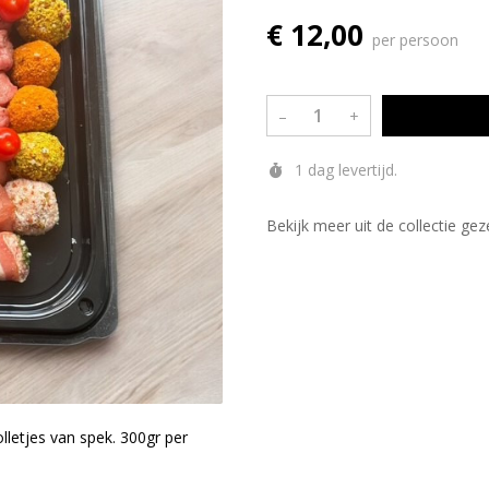
€ 12,00
per persoon
–
+
1 dag levertijd.
Bekijk meer uit de collectie gez
olletjes van spek. 300gr per