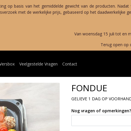
ting op basis van het gemiddelde gewicht van de producten. Nadat 
verzoek met de werkelijke prijs, gebaseerd op het daadwerkelijke gew
merverlof 
g 15 juli tot en met maandag 
open op dinsdag 11 au
 Versbox
Veelgestelde Vragen
Contact
FONDUE
GELIEVE 1 DAG OP VOORHAN
Nog vragen of opmerkingen