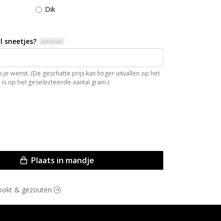
Dik
l sneetjes?
optioneel
je wenst. (De geschatte prijs kan hoger uitvallen op het
is op het geselecteerde aantal gram.)
Plaats in mandje
erookt & gezouten