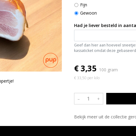
Fijn
Gewoon
Had je liever besteld in aanta
Geef dan hier aan hoeveel sneetjes 
kassaticket omdat deze gebaseerd 
€ 3,35
100 gram
€ 33,50 per kilo
pertje!
–
+
Bekijk meer uit de collectie g