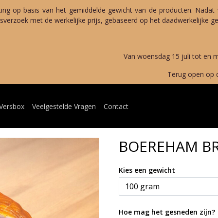
ting op basis van het gemiddelde gewicht van de producten. Nadat 
verzoek met de werkelijke prijs, gebaseerd op het daadwerkelijke gew
merverlof 
g 15 juli tot en met maandag 
open op dinsdag 11 au
 Versbox
Veelgestelde Vragen
Contact
BOEREHAM B
Kies een gewicht
Hoe mag het gesneden zijn?