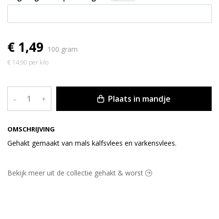
€ 1,49
100 gram
€ 14,90 per kilo
Plaats in mandje
–
+
OMSCHRIJVING
Gehakt gemaakt van mals kalfsvlees en varkensvlees.
Bekijk meer uit de collectie gehakt & worst