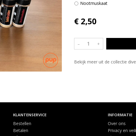
Nootmuskaat
€ 2,50
–
+
Bekijk meer uit de collectie di
KLANTENSERVICE
INFORMATIE
Bestellen
Over ons
Betalen
Privacy en veil