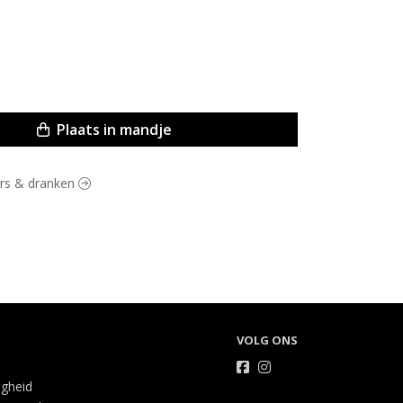
Plaats in mandje
vers & dranken
VOLG ONS
igheid