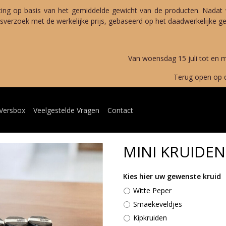
ting op basis van het gemiddelde gewicht van de producten. Nadat 
verzoek met de werkelijke prijs, gebaseerd op het daadwerkelijke gew
merverlof 
g 15 juli tot en met maandag 
open op dinsdag 11 au
 Versbox
Veelgestelde Vragen
Contact
MINI KRUIDEN
Kies hier uw gewenste kruid
Witte Peper
Smaekeveldjes
Kipkruiden