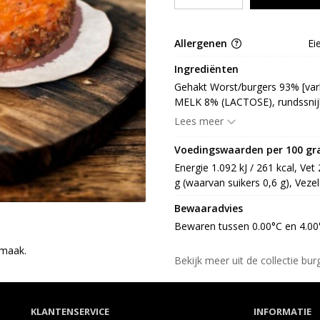
Allergenen
Ei
Ingrediënten
Gehakt Worst/burgers 93% [vark
MELK 8% (LACTOSE), rundssnijl
[voedingszuur: E330, conservee
Lees meer
[specerij 37% [zout, witte pepe
specerij 37% [glucosestroop, zu
Voedingswaarden per 100 g
rode bietpoeder, aroma], bind
Energie 1.092 kJ / 261 kcal, Vet
(rijstmeel, tapiocazetmeel, aard
g (waarvan suikers 0,6 g), Vezel
[aardappelzetmeel, paneermeel 
zout, gist), citrusvezel]], mar
Bewaaradvies
MOSTERDml), aroma, smaakverste
Bewaren tussen 0.00°C en 4.00
bindmiddel [aardappelzetmeel, 
smaak.
aardappelzetmeel, zout, gist), c
Bekijk meer uit de collectie bu
KLANTENSERVICE
INFORMATIE