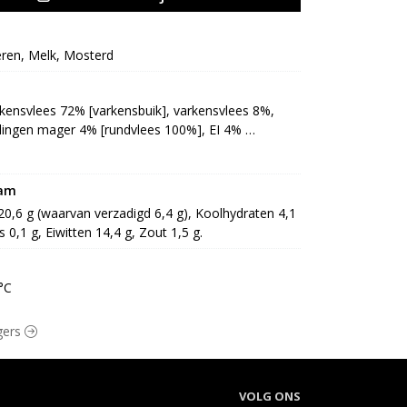
eren, Melk, Mosterd
ensvlees 72% [varkensbuik], varkensvlees 8%, 
ingen mager 4% [rundvlees 100%], EI 4% 
rmiddel: E202], Gehaktkruidenmengeling 2% 
r, dextrose, foelie, paprika, gember, nootmuskaat], 
urteregelaar: E262, E331, zout, antioxidant: E300, 
ram
middel 25% [aardappelzetmeel, paneermeel 
 20,6 g (waarvan verzadigd 6,4 g), Koolhydraten 4,1 
appelzetmeel, zout, gist), citrusvezel]], bindmiddel 
s 0,1 g, Eiwitten 14,4 g, Zout 1,5 g.
(rijstmeel, tapiocazetmeel, aardappelzetmeel, 
inade 2% [koolzaadolie, zout, spec (MOSTERDgraan, 
rker: E621, suiker, palmvet, gistextract], 
°C
paneermeel (rijstmeel, tapiocazetmeel, 
itrusvezel], papier, cellofaan
rgers
VOLG ONS