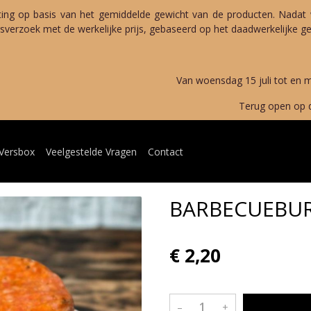
ting op basis van het gemiddelde gewicht van de producten. Nadat 
verzoek met de werkelijke prijs, gebaseerd op het daadwerkelijke gew
merverlof 
g 15 juli tot en met maandag 
open op dinsdag 11 au
 Versbox
Veelgestelde Vragen
Contact
BARBECUEBU
€ 2,20
–
+