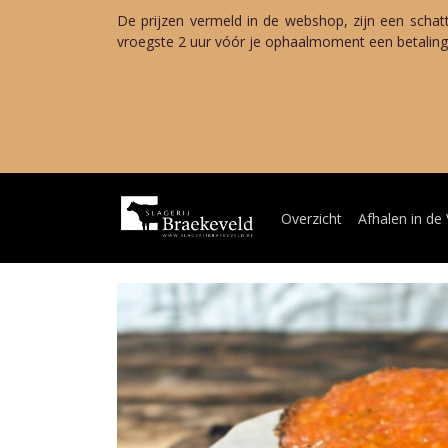
De prijzen vermeld in de webshop, zijn een schat
vroegste 2 uur vóór je ophaalmoment een betalings
Zo
Van woensda
Terug 
Overzicht
Afhalen in de