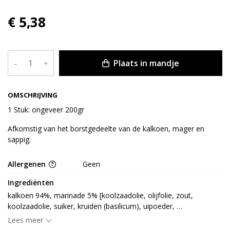
€ 5,38
Plaats in mandje
–
+
OMSCHRIJVING
1 Stuk: ongeveer 200gr
Afkomstig van het borstgedeelte van de kalkoen, mager en
sappig.
Allergenen
Geen
Ingrediënten
kalkoen 94%, marinade 5% [koolzaadolie, olijfolie, zout, 
koolzaadolie, suiker, kruiden (basilicum), uipoeder, 
gehydrolyseerd plantaardig eiwit, gedroogd knoflook, 
Lees meer
specerijextract, specerij]