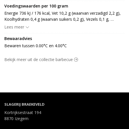
Voedingswaarden per 100 gram
Energie 736 kJ / 176 kcal, Vet 10,2 g (waarvan verzadigd 2,2 g), 
Koolhydraten 0,4 g (waarvan suikers 0,2 g), Vezels 0,1 g, 
Eiwitten 20,7 g, Zout 0,4 g.
Lees meer
Bewaaradvies
Bewaren tussen 0.00°C en 4.00°C
Bekijk meer uit de collectie barbecue
SLAGERIJ BRAEKEVELD
Kortrijksestraat 194
8870 Izegem